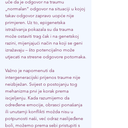
uče da je odgovor na traumu 
„normalan“ odgovor na situaciji u kojoj 
takav odgovor zapravo uopće nije 
primjeren. Uz to, epigenetska 
istraživanja pokazala su da trauma 
može ostaviti trag čak i na genetskoj 
razini, mijenjajući način na koji se geni 
izražavaju – što potencijalno može 
utjecati na stresne odgovore potomaka.
Važno je napomenuti da 
intergeneracijski prijenos traume nije 
neizbježan. Svijest o postojanju tog 
mehanizma prvi je korak prema 
iscjeljenju. Kada razumijemo da 
određene emocije, obrasci ponašanja 
ili unutarnji konflikti možda nisu u 
potpunosti naši, već odraz naslijeđene 
boli, možemo prema sebi pristupiti s 