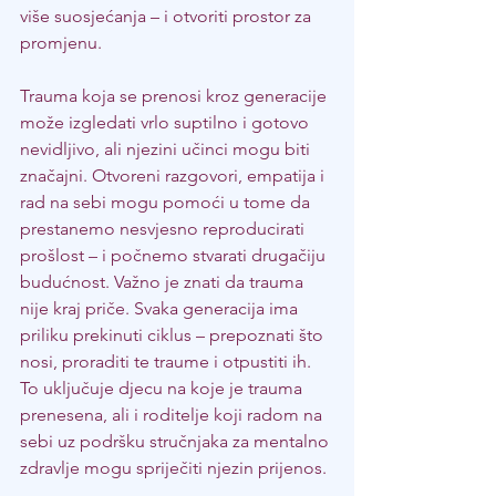
više suosjećanja – i otvoriti prostor za 
promjenu.
Trauma koja se prenosi kroz generacije 
može izgledati vrlo suptilno i gotovo 
nevidljivo, ali njezini učinci mogu biti 
značajni. Otvoreni razgovori, empatija i 
rad na sebi mogu pomoći u tome da 
prestanemo nesvjesno reproducirati 
prošlost – i počnemo stvarati drugačiju 
budućnost. Važno je znati da trauma 
nije kraj priče. Svaka generacija ima 
priliku prekinuti ciklus – prepoznati što 
nosi, proraditi te traume i otpustiti ih. 
To uključuje djecu na koje je trauma 
prenesena, ali i roditelje koji radom na 
sebi uz podršku stručnjaka za mentalno 
zdravlje mogu spriječiti njezin prijenos.