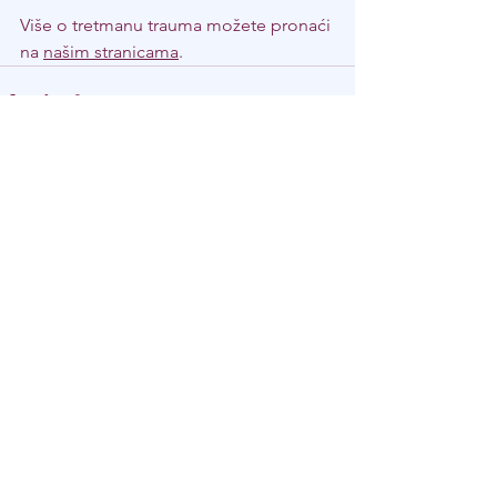
Više o tretmanu trauma možete pronaći 
na 
našim stranicama
.
Prikaži sve
Nedavne objave