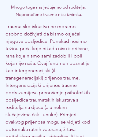
Mnogo toga nasljeđujemo od roditelja. 
Neprorađene traume nisu iznimka.
Traumatsko iskustvo ne moramo 
osobno doživjeti da bismo osjećali 
njegove posljedice. Ponekad nosimo 
težinu priča koje nikada nisu ispričane, 
rana koje nismo sami zadobili i boli 
koja nije naša. Ovaj fenomen poznat je 
kao intergeneracijski (ili 
transgeneracijski) prijenos traume. 
Intergeneracijski prijenos traume 
podrazumijeva prenošenje psiholoških 
posljedica traumatskih iskustava s 
roditelja na djecu (a u nekim 
slučajevima čak i unuke). Primjeri 
ovakvog prijenosa mogu se vidjeti kod 
potomaka ratnih veterana, žrtava 
obiteljskog nasilja, izbjeglica ili ljudi 