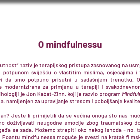
O nama
O uslugama
Cjenik
O mindfulnessu
isutnost“ naziv je terapijskog pristupa zasnovanog na usm
 potpunom sviješću o vlastitim mislima, osjećajima i 
ači da smo potpuno prisutni u sadašnjem trenutku. O
i je modernizirana za primjenu u terapiji i svakodnevn
hologiji je Jon Kabat-Zinn, koji je razvio program
Mindful
, namijenjen za upravljanje stresom i poboljšanje kvalite
an? Jeste li primijetili da se većina onoga što nas muč
o doživljavati neugodne emocije zbog traumatskog dog
gađa se sada. Možemo strepiti oko nekog ishoda - no, ta
Poantu mindfulnessa moguće je svesti na kratak filmski