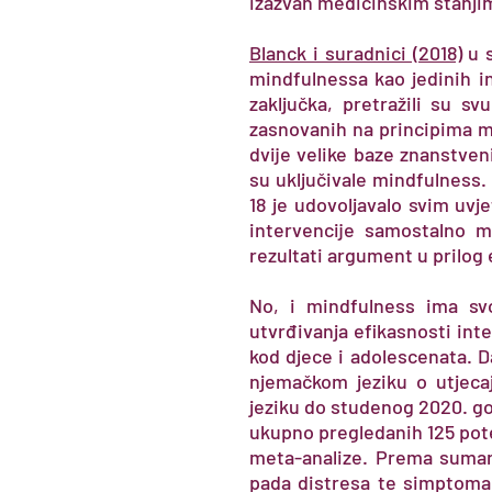
izazvan medicinskim stanji
Blanck i suradnici (2018)
u s
mindfulnessa kao jedinih i
zaključka, pretražili su s
zasnovanih na principima m
dvije velike baze znanstveni
su uključivale mindfulness.
18 je udovoljavalo svim uvj
intervencije samostalno m
rezultati argument u prilog
No, i mindfulness ima svo
utvrđivanja efikasnosti int
kod djece i adolescenata. D
njemačkom jeziku o utjeca
jeziku do studenog 2020. g
ukupno pregledanih 125 pote
meta-analize. Prema sumar
pada distresa te simptoma 