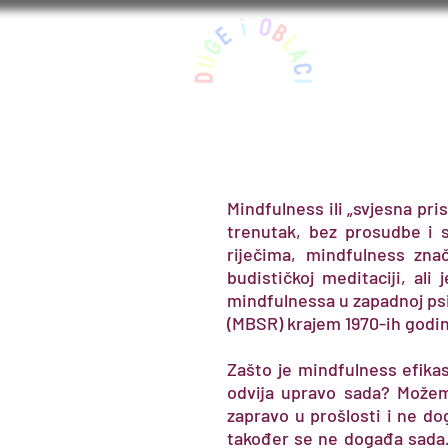
Početna
Mindfulness ili „svjesna pr
trenutak, bez prosudbe i s
riječima, mindfulness zn
budističkoj meditaciji, al
mindfulnessa u zapadnoj psi
(MBSR) krajem 1970-ih godina
Zašto je mindfulness efikas
odvija upravo sada? Možem
zapravo u prošlosti i ne do
također se ne događa sada. 