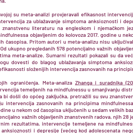
ma.
vojoj su meta-analizi provjeravali efikasnost intervenc
ntervencija za ublažavanje simptoma anksioznosti i depr
vu znanstvenu literaturu na engleskom i njemačkom jez
indfulnessa objavljenim do kolovoza 2017. godine u nek
h časopisa. Pritom autori u meta-analizu nisu uključivali
 Od ukupno pregledanih 578 potencijalno važnih objavlje
etima meta-analize. Sumarni rezultati pokazali su da ve
ogu dovesti do blagog ublažavanja simptoma anksiozn
 efikasnosti složenijih intervencija zasnovanih na princi
jih ograničenja. Meta-analiza
Zhanga i suradnika (20
ervencija temeljenih na mindfulnessu u smanjivanju dist
a bi došli do općeg zaključka, pretražili su svu znanstve
ju intervencija zasnovanih na principima mindfulness
odine u nekom od časopisa uključenih u sedam velikih ba
ncijalno važnih objavljenih znanstvenih radova, njih 28 j
nim rezultatima, intervencije temeljene na mindfulnes
anksioznosti i depresije (većeg kod adolescenata nego