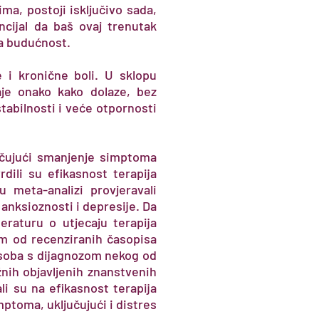
ima, postoji isključivo sada,
cijal da baš ovaj trenutak
za budućnost.
 i kronične boli. U sklopu
ćaje onako kako dolaze, bez
abilnosti i veće otpornosti
jučujući smanjenje simptoma
dili su efikasnost terapija
 meta-analizi provjeravali
anksioznosti i depresije. Da
eraturu o utjecaju terapija
m od recenziranih časopisa
 osoba s dijagnozom nekog od
nih objavljenih znanstvenih
li su na efikasnost terapija
ptoma, uključujući i distres