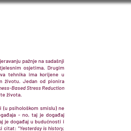
Kontakt
Blog
jeravanju pažnje na sadašnji
tjelesnim osjetima. Drugim
va tehnika ima korijene u
om životu. Jedan od pionira
ness-Based Stress Reduction
te života.
i (u psihološkom smislu) ne
ađaja - no, taj je događaj
j je događaj u budućnosti i
 citat: "
Yesterday is history,