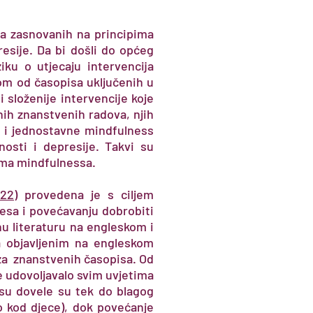
ija zasnovanih na principima
esije. Da bi došli do općeg
iku o utjecaju intervencija
om od časopisa uključenih u
 složenije intervencije koje
nih znanstvenih radova, njih
ć i jednostavne mindfulness
osti i depresije. Takvi su
pima mindfulnessa.
22)
provedena je s ciljem
resa i povećavanju dobrobiti
nu literaturu na engleskom i
a objavljenim na engleskom
za znanstvenih časopisa. Od
e udovoljavalo svim uvjetima
su dovele su tek do blagog
 kod djece), dok povećanje