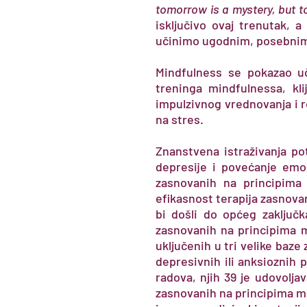
tomorrow is a mystery, but tod
isključivo ovaj trenutak, 
učinimo ugodnim, posebnim i
Mindfulness se pokazao uč
treninga mindfulnessa, kli
impulzivnog vrednovanja i r
na stres.
Znanstvena istraživanja po
depresije i povećanje emoci
zasnovanih na principima
efikasnost terapija zasnova
bi došli do općeg zaključk
zasnovanih na principima m
uključenih u tri velike baz
depresivnih ili anksioznih
radova, njih 39 je udovolja
zasnovanih na principima mi