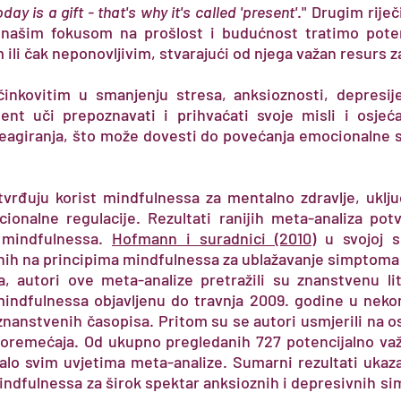
ay is a gift - that's why it's called 'present'
." Drugim riječ
a našim fokusom na prošlost i budućnost tratimo poten
li čak neponovljivim, stvarajući od njega važan resurs 
inkovitim u smanjenju stresa, anksioznosti, depresije
jent uči prepoznavati i prihvaćati svoje misli i osje
eagiranja, što može dovesti do povećanja emocionalne st
tvrđuju korist mindfulnessa za mentalno zdravlje, ukl
onalne regulacije. Rezultati ranijih meta-analiza potvr
 mindfulnessa.
Hofmann i suradnici (2010)
u svojoj su
nih na principima mindfulnessa za ublažavanje simptoma 
a, autori ove meta-analize pretražili su znanstvenu lit
indfulnessa objavljenu do travnja 2009. godine u neko
e znanstvenih časopisa. Pritom su se autori usmjerili na
 poremećaja. Od ukupno pregledanih 727 potencijalno važ
valo svim uvjetima meta-analize. Sumarni rezultati ukaza
ndfulnessa za širok spektar anksioznih i depresivnih sim