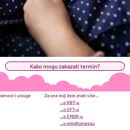
Kako mogu zakazati termin?
elatnost i usluge
Za one koji žele znati više...
...o KBT-u
...o CFT-u
...o EMDR-u
...o mindfulnessu