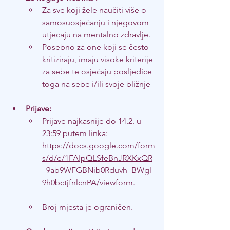
Za sve koji žele naučiti više o 
samosuosjećanju i njegovom 
utjecaju na mentalno zdravlje.
Posebno za one koji se često 
kritiziraju, imaju visoke kriterije 
za sebe te osjećaju posljedice 
toga na sebe i/ili svoje bližnje
Prijave:
Prijave najkasnije do 14.2. u 
23:59 putem linka: 
https://docs.google.com/form
s/d/e/1FAIpQLSfeBnJRXKxQR
_9ab9WFGBNib0Rduvh_BWgl
9h0bctjfnlcnPA/viewform
.
Broj mjesta je ograničen.