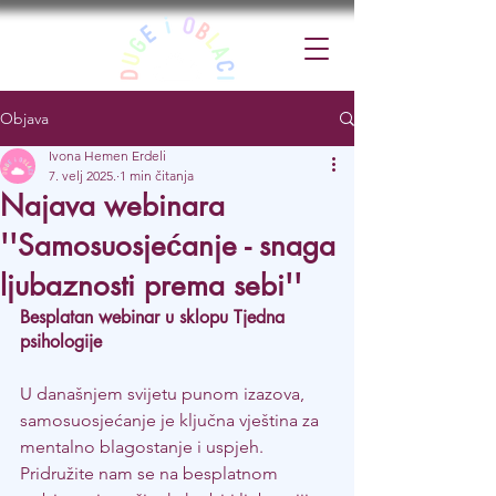
Objava
Ivona Hemen Erdeli
7. velj 2025.
1 min čitanja
Najava webinara
''Samosuosjećanje - snaga
ljubaznosti prema sebi''
Besplatan webinar u sklopu Tjedna 
psihologije
U današnjem svijetu punom izazova, 
samosuosjećanje je ključna vještina za 
mentalno blagostanje i uspjeh. 
Pridružite nam se na besplatnom 