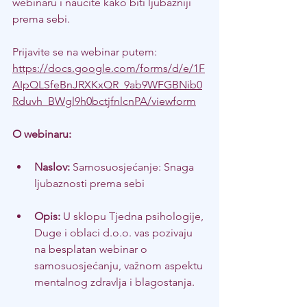
webinaru i naučite kako biti ljubazniji 
prema sebi.
Prijavite se na webinar putem: 
https://docs.google.com/forms/d/e/1F
AIpQLSfeBnJRXKxQR_9ab9WFGBNib0
Rduvh_BWgl9h0bctjfnlcnPA/viewform
O webinaru:
Naslov:
 Samosuosjećanje: Snaga 
ljubaznosti prema sebi
Opis:
 U sklopu Tjedna psihologije, 
Duge i oblaci d.o.o. vas pozivaju 
na besplatan webinar o 
samosuosjećanju, važnom aspektu 
mentalnog zdravlja i blagostanja.