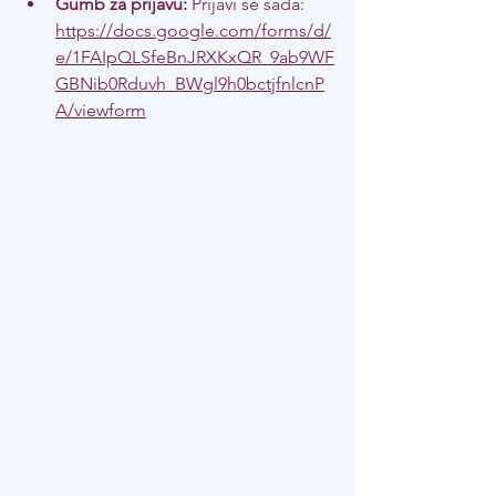
Gumb za prijavu:
 Prijavi se sada: 
https://docs.google.com/forms/d/
e/1FAIpQLSfeBnJRXKxQR_9ab9WF
GBNib0Rduvh_BWgl9h0bctjfnlcnP
A/viewform