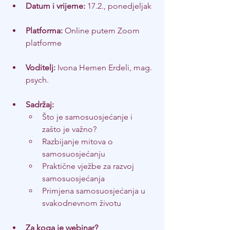
Datum i vrijeme:
 17.2., ponedjeljak
Platforma:
 Online putem Zoom 
platforme
Voditelj:
 Ivona Hemen Erdeli, mag. 
psych.
Sadržaj:
Što je samosuosjećanje i 
zašto je važno?
Razbijanje mitova o 
samosuosjećanju
Praktične vježbe za razvoj 
samosuosjećanja
Primjena samosuosjećanja u 
svakodnevnom životu
Za koga je webinar?